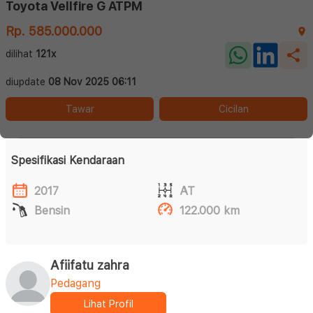
Toyota Vellfire G ATPM
Rp. 585.000.000
dilihat
121x
diupdate
08 Nov 2025 06:11
Tawar
Cicilan
Spesifikasi Kendaraan
2017
AT
Bensin
122.000 km
Afiifatu zahra
Pedagang
Lihat Profil