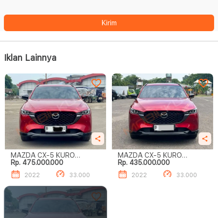
Kirim
Iklan Lainnya
MAZDA CX-5 KURO
MAZDA CX-5 KURO
Rp. 475.000.000
Rp. 435.000.000
EDITION
EDITION
2022
33.000
2022
33.000