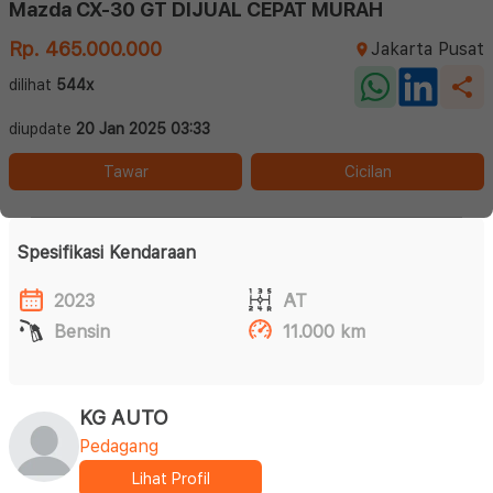
Mazda CX-30 GT DIJUAL CEPAT MURAH
Rp. 465.000.000
Jakarta Pusat
dilihat
544x
diupdate
20 Jan 2025 03:33
Tawar
Cicilan
Spesifikasi Kendaraan
2023
AT
Bensin
11.000 km
KG AUTO
Pedagang
Lihat Profil