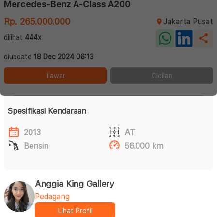
Mercedes-Benz A-Class A200
Rp. 265.000.000
Jakarta Pusat
dilihat
444x
diupdate
18 Dec 2024 06:13
Tawar
Cicilan
Spesifikasi Kendaraan
2013
AT
Bensin
56.000 km
Anggia King Gallery
Pedagang
Lihat Profil