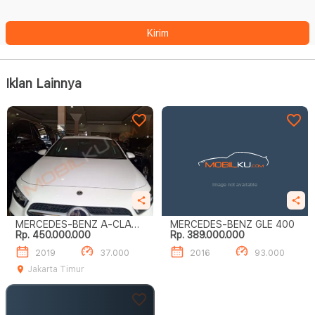
Kirim
Iklan Lainnya
MERCEDES-BENZ A-CLASS
MERCEDES-BENZ GLE 400
Rp. 450.000.000
Rp. 389.000.000
A 200
2019
37.000
2016
93.000
Jakarta Timur