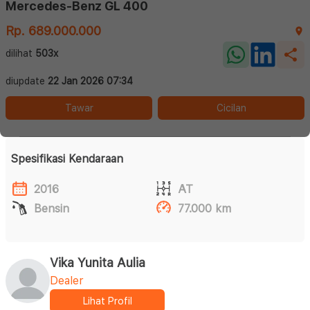
Mercedes-Benz GL 400
Rp. 689.000.000
dilihat
503x
diupdate
22 Jan 2026 07:34
Tawar
Cicilan
Spesifikasi Kendaraan
2016
AT
Bensin
77.000 km
Vika Yunita Aulia
Dealer
Lihat Profil