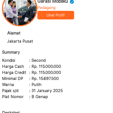
Garasi Mobilku
Pedagang
Lihat Profil
Alamat
Jakarta Pusat
Summary
Kondisi
: Second
Harga Cash
: Rp. 115.000.000
Harga Credit
: Rp. 115.000.000
Minimal DP
: Rp. 15.697.500
Warna
: Putih
Pajak s/d
: 31 January 2025
Plat Nomor
: B Genap
Deskripsi