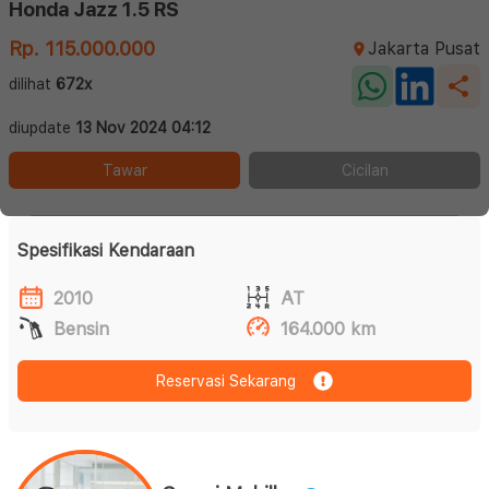
Honda Jazz 1.5 RS
Rp. 115.000.000
Jakarta Pusat
dilihat
672x
diupdate
13 Nov 2024 04:12
Tawar
Cicilan
Spesifikasi Kendaraan
2010
AT
Bensin
164.000 km
Reservasi Sekarang