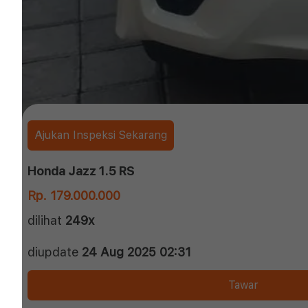
Ajukan Inspeksi Sekarang
Honda Jazz 1.5 RS
Rp. 179.000.000
dilihat
249x
diupdate
24 Aug 2025 02:31
Tawar