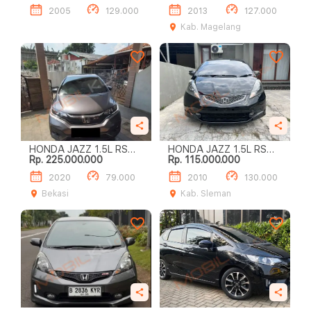
2005
129.000
2013
127.000
Kab. Magelang
HONDA JAZZ 1.5L RS
HONDA JAZZ 1.5L RS
Rp. 225.000.000
Rp. 115.000.000
A/T
A/T
2020
79.000
2010
130.000
Bekasi
Kab. Sleman