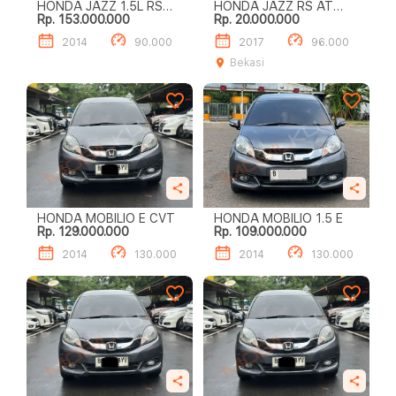
HONDA JAZZ 1.5L RS
HONDA JAZZ RS AT
Rp. 153.000.000
Rp. 20.000.000
A/T
KREDIT SYARIAH
2014
90.000
2017
96.000
Bekasi
HONDA MOBILIO E CVT
HONDA MOBILIO 1.5 E
Rp. 129.000.000
Rp. 109.000.000
2014
130.000
2014
130.000