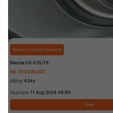
Ajukan Inspeksi Sekarang
Mazda CX-5 ELITE
Rp. 410.000.000
dilihat
434x
diupdate
11 Aug 2024 04:50
Tawar