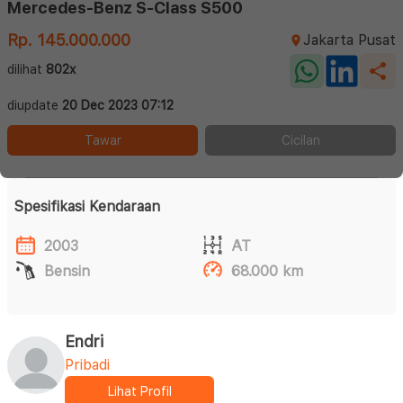
Mercedes-Benz S-Class S500
Rp. 145.000.000
Jakarta Pusat
dilihat
802x
diupdate
20 Dec 2023 07:12
Tawar
Cicilan
Spesifikasi Kendaraan
2003
AT
Bensin
68.000 km
Endri
Pribadi
Lihat Profil