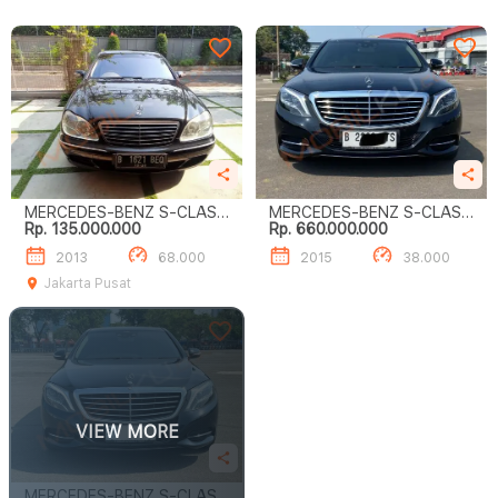
MERCEDES-BENZ S-CLASS
MERCEDES-BENZ S-CLASS
Rp. 135.000.000
Rp. 660.000.000
S500
S400 L
2013
68.000
2015
38.000
Jakarta Pusat
VIEW MORE
MERCEDES-BENZ S-CLASS