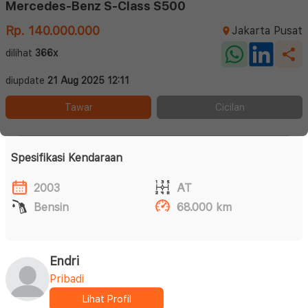
Mercedes-Benz S-Class S500
Rp. 140.000.000
Jakarta Pusat
dilihat
366x
diupdate
21 Aug 2025 12:11
Tawar
Cicilan
Spesifikasi Kendaraan
2003
AT
Bensin
68.000 km
Endri
Pribadi
Lihat Profil