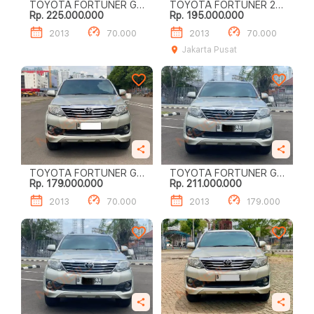
TOYOTA FORTUNER G
TOYOTA FORTUNER 2.7
Rp. 225.000.000
Rp. 195.000.000
LUX 2.7
G LUX
2013
70.000
2013
70.000
Jakarta Pusat
TOYOTA FORTUNER G
TOYOTA FORTUNER G
Rp. 179.000.000
Rp. 211.000.000
LUX
LUXURY
2013
70.000
2013
179.000