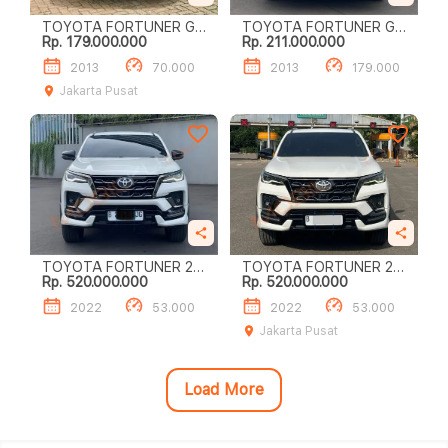
TOYOTA FORTUNER G
TOYOTA FORTUNER G
Rp. 179.000.000
Rp. 211.000.000
LUX 2.7
LUXURY
2013
70.000
2013
179.000
Jakarta Pusat
TOYOTA FORTUNER 2.8
TOYOTA FORTUNER 2.8
Rp. 520.000.000
Rp. 520.000.000
GR SPORT
GR SPORT
2022
53.000
2022
53.000
Jakarta Pusat
Load More