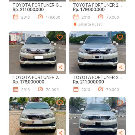
TOYOTA FORTUNER G
TOYOTA FORTUNER 2.7
Rp. 211.000.000
Rp. 179.000.000
LUXURY 2.7
G LUX
2013
179.000
2013
70.000
Jakarta Pusat
TOYOTA FORTUNER 2.7
TOYOTA FORTUNER 2.7
Rp. 179.000.000
Rp. 211.000.000
GR SPORT
G
2013
70.000
2013
70.000