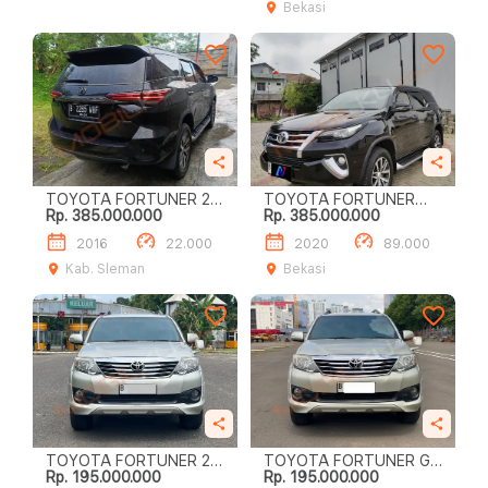
Bekasi
TOYOTA FORTUNER 2.4
TOYOTA FORTUNER
Rp. 385.000.000
Rp. 385.000.000
VRZ
VRZ BISA SYARIAH
2016
22.000
2020
89.000
Kab. Sleman
Bekasi
TOYOTA FORTUNER 2.7
TOYOTA FORTUNER G
Rp. 195.000.000
Rp. 195.000.000
G LUX
LUX