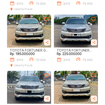
2013
70.000
2013
70.000
Jakarta Pusat
TOYOTA FORTUNER G
TOYOTA FORTUNER
Rp. 195.000.000
Rp. 225.000.000
LUX 2.7
2.7G
2013
70.000
2013
70.000
Jakarta Pusat