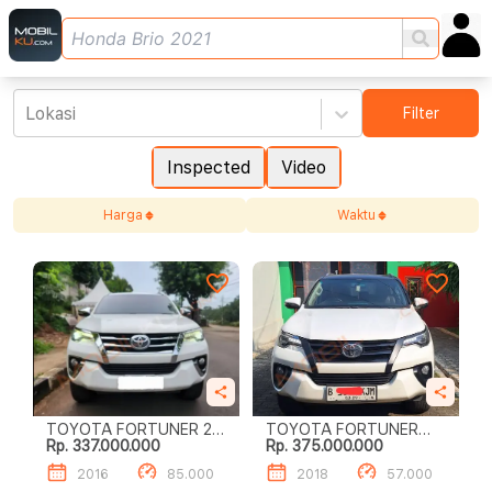
Lokasi
Filter
Inspected
Video
Harga
Waktu
TOYOTA FORTUNER 2.4
TOYOTA FORTUNER
Rp. 337.000.000
Rp. 375.000.000
VRZ
2.4L VRZ A/T (4X2)
2016
85.000
2018
57.000