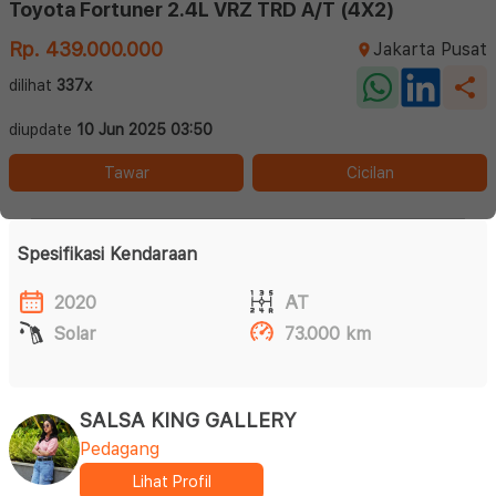
Toyota Fortuner 2.4L VRZ TRD A/T (4X2)
Rp. 439.000.000
Jakarta Pusat
dilihat
337x
diupdate
10 Jun 2025 03:50
Tawar
Cicilan
Spesifikasi Kendaraan
2020
AT
Solar
73.000 km
SALSA KING GALLERY
Pedagang
Lihat Profil