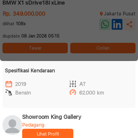
BMW X1 sDrive18i xLine
Rp. 349.000.000
Jakarta Pusat
dilihat
108x
diupdate
08 Jan 2026 05:15
Tawar
Cicilan
Spesifikasi Kendaraan
2019
AT
Bensin
62.000 km
Showroom King Gallery
Pedagang
Lihat Profil