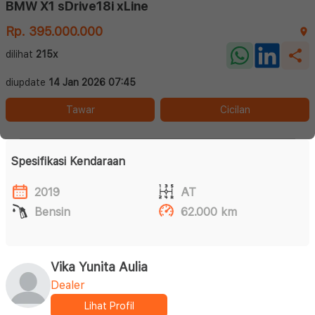
BMW X1 sDrive18i xLine
Rp. 395.000.000
dilihat
215x
diupdate
14 Jan 2026 07:45
Tawar
Cicilan
Spesifikasi Kendaraan
2019
AT
Bensin
62.000 km
Vika Yunita Aulia
Dealer
Lihat Profil