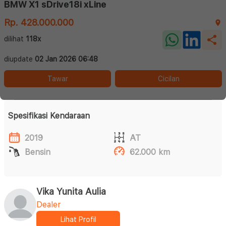
BMW X1 sDrive18i xLine
Rp. 428.000.000
dilihat
118x
diupdate
02 Jan 2026 06:48
Tawar
Cicilan
Spesifikasi Kendaraan
2019
AT
Bensin
62.000 km
Vika Yunita Aulia
Dealer
Lihat Profil