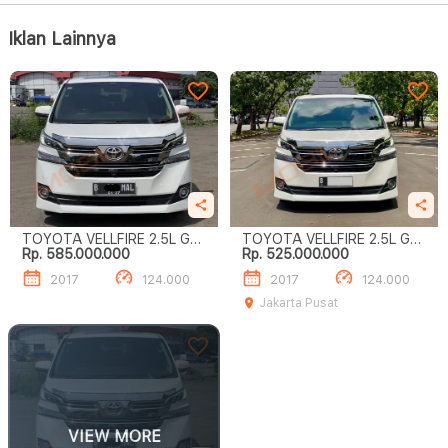
Iklan Lainnya
TOYOTA VELLFIRE 2.5L G
TOYOTA VELLFIRE 2.5L G
Rp. 585.000.000
Rp. 525.000.000
A/T
A/T
2017
124.000
2017
124.000
Jakarta Pusat
VIEW MORE