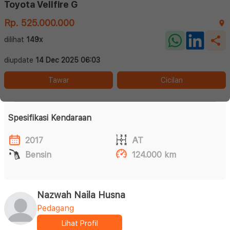
Toyota Vellfire G
Rp. 525.000.000
dilihat
149x
diupdate
14 Dec 2025 06:03
Tawar
Cicilan
Spesifikasi Kendaraan
2017
AT
Bensin
124.000 km
Nazwah Naila Husna
Pedagang
Lihat Profil