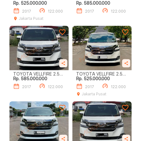
Rp. 525.000.000
Rp. 585.000.000
G A/T
G A/T
2017
122.000
2017
122.000
Jakarta Pusat
TOYOTA VELLFIRE 2.5L
TOYOTA VELLFIRE 2.5L
Rp. 585.000.000
Rp. 525.000.000
G A/T
G A/T
2017
122.000
2017
122.000
Jakarta Pusat