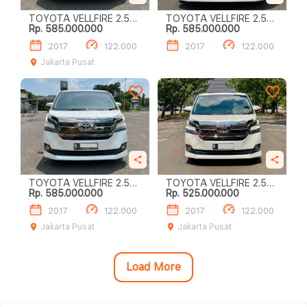
TOYOTA VELLFIRE 2.5L
TOYOTA VELLFIRE 2.5L
Rp. 585.000.000
Rp. 585.000.000
G A/T
G A/T
2017
122.000
2017
122.000
Jakarta Pusat
TOYOTA VELLFIRE 2.5L
TOYOTA VELLFIRE 2.5L
Rp. 585.000.000
Rp. 525.000.000
G A/T
G A/T
2017
122.000
2017
122.000
Jakarta Pusat
Jakarta Pusat
Load More