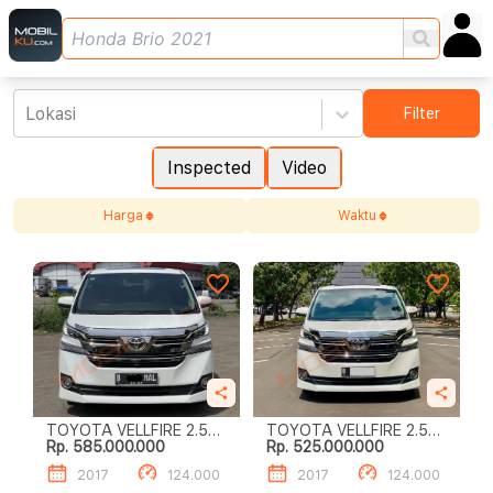
Lokasi
Filter
Inspected
Video
Harga
Waktu
TOYOTA VELLFIRE 2.5L
TOYOTA VELLFIRE 2.5L
Rp. 585.000.000
Rp. 525.000.000
G A/T
G A/T
2017
124.000
2017
124.000