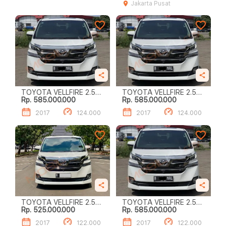
Jakarta Pusat
TOYOTA VELLFIRE 2.5L
TOYOTA VELLFIRE 2.5L
Rp. 585.000.000
Rp. 585.000.000
G A/T
G A/T
2017
124.000
2017
124.000
TOYOTA VELLFIRE 2.5L
TOYOTA VELLFIRE 2.5L
Rp. 525.000.000
Rp. 585.000.000
G A/T
G A/T
2017
122.000
2017
122.000