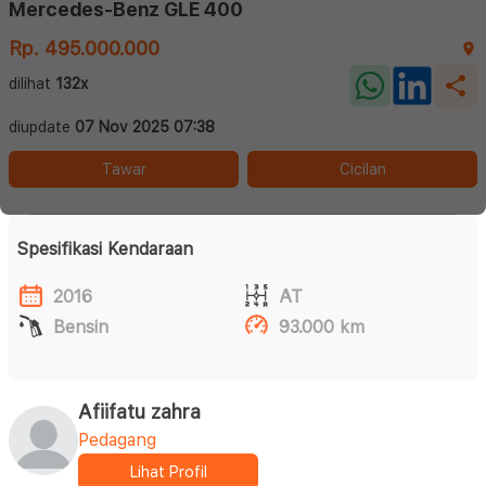
Mercedes-Benz GLE 400
Rp. 495.000.000
dilihat
132x
diupdate
07 Nov 2025 07:38
Tawar
Cicilan
Spesifikasi Kendaraan
2016
AT
Bensin
93.000 km
Afiifatu zahra
Pedagang
Lihat Profil