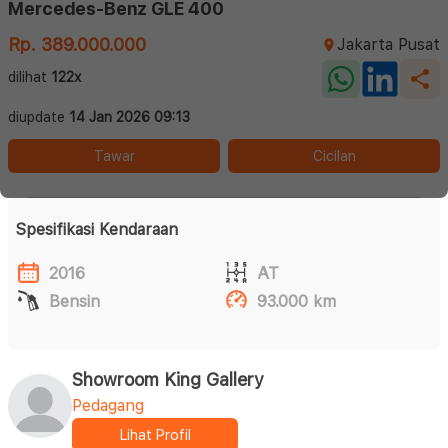
Mercedes-Benz GLE 400
Rp. 389.000.000
Jakarta Pusat
dilihat
122x
diupdate
14 Jan 2026 09:13
Tawar
Cicilan
Spesifikasi Kendaraan
2016
AT
Bensin
93.000 km
Showroom King Gallery
Pedagang
Lihat Profil