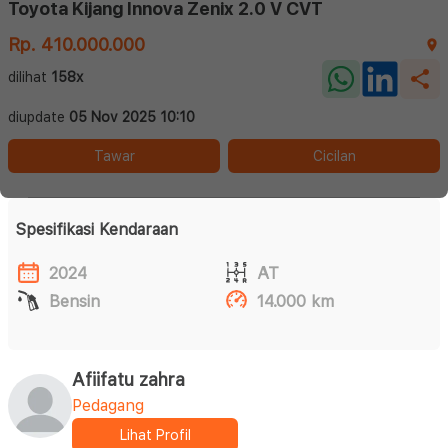
Toyota Kijang Innova Zenix 2.0 V CVT
Rp. 410.000.000
dilihat
158x
diupdate
05 Nov 2025 10:10
Tawar
Cicilan
Spesifikasi Kendaraan
2024
AT
Bensin
14.000 km
Afiifatu zahra
Pedagang
Lihat Profil