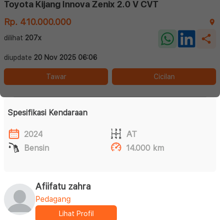
Toyota Kijang Innova Zenix 2.0 V CVT
Rp. 410.000.000
dilihat
207x
diupdate
20 Nov 2025 06:06
Tawar
Cicilan
Spesifikasi Kendaraan
2024
AT
Bensin
14.000 km
Afiifatu zahra
Pedagang
Lihat Profil