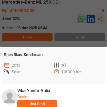
Mercedes-Benz ML 250 CDI
Rp. 415.000.000
dilihat
120x
diupdate
03 Nov 2025 05:44
Tawar
Cicilan
Spesifikasi Kendaraan
2013
AT
Solar
116.000 km
Vika Yunita Aulia
Dealer
Lihat Profil