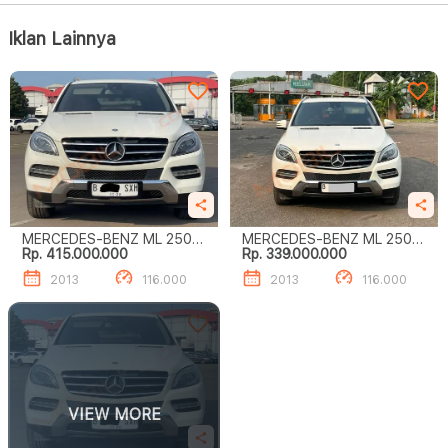
Iklan Lainnya
MERCEDES-BENZ ML 250
MERCEDES-BENZ ML 250
Rp. 415.000.000
Rp. 339.000.000
CDI
CDI
2013
116.000
2013
116.000
VIEW MORE