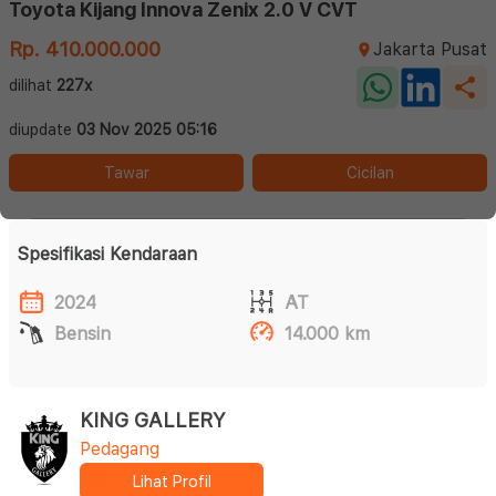
Toyota Kijang Innova Zenix 2.0 V CVT
Rp. 410.000.000
Jakarta Pusat
dilihat
227x
diupdate
03 Nov 2025 05:16
Tawar
Cicilan
Spesifikasi Kendaraan
2024
AT
Bensin
14.000 km
KING GALLERY
Pedagang
Lihat Profil