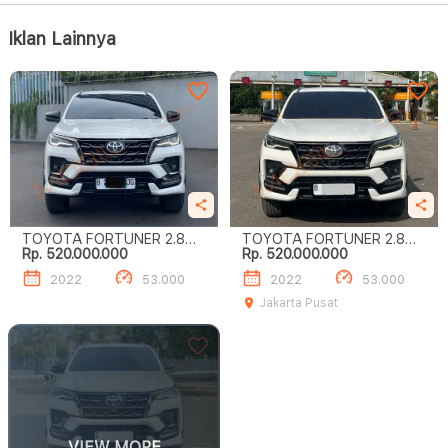
Iklan Lainnya
TOYOTA FORTUNER 2.8
TOYOTA FORTUNER 2.8
Rp. 520.000.000
Rp. 520.000.000
GR SPORT
GR SPORT
2022
53.000
2022
53.000
Jakarta Pusat
VIEW MORE