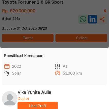
Toyota Fortuner 2.8 GR Sport
Rp. 520.000.000
dilihat
291x
diupdate
31 Oct 2025 08:20
Tawar
Cicilan
Spesifikasi Kendaraan
2022
AT
Solar
53.000 km
Vika Yunita Aulia
Dealer
Lihat Profil