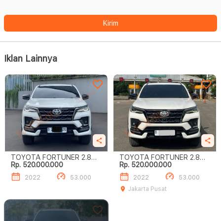
Kirim
Iklan Lainnya
TOYOTA FORTUNER 2.8
TOYOTA FORTUNER 2.8
Rp. 520.000.000
Rp. 520.000.000
GR SPORT
GR SPORT
2022
53.000
2022
53.000
Jakarta Pusat