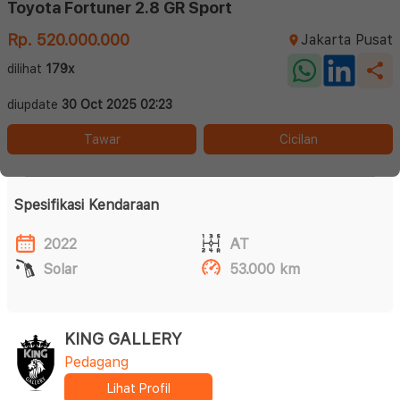
Toyota Fortuner 2.8 GR Sport
Rp. 520.000.000
Jakarta Pusat
dilihat
179x
diupdate
30 Oct 2025 02:23
Tawar
Cicilan
Spesifikasi Kendaraan
2022
AT
Solar
53.000 km
KING GALLERY
Pedagang
Lihat Profil