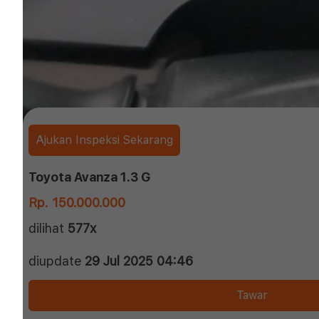
Ajukan Inspeksi Sekarang
Toyota Avanza 1.3 G
Rp. 150.000.000
dilihat
577x
diupdate
29 Jul 2025 04:46
Tawar