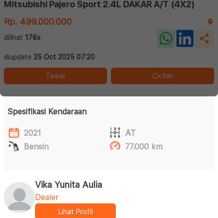
Mitsubishi Pajero Sport 2.4L DAKAR A/T (4X2)
Rp. 499.000.000
dilihat
176x
diupdate
25 Oct 2025 07:20
Tawar
Cicilan
Spesifikasi Kendaraan
2021
AT
Bensin
77.000 km
Vika Yunita Aulia
Dealer
Lihat Profil