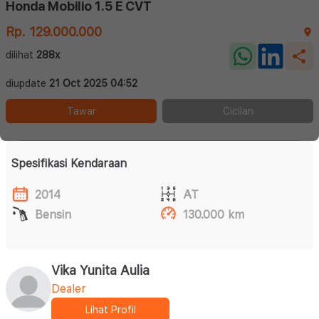
Honda Mobilio 1.5 E CVT
Rp. 129.000.000
dilihat
288x
diupdate
21 Oct 2025 04:52
Tawar
Cicilan
Spesifikasi Kendaraan
2014
AT
Bensin
130.000 km
Vika Yunita Aulia
Dealer
Lihat Profil