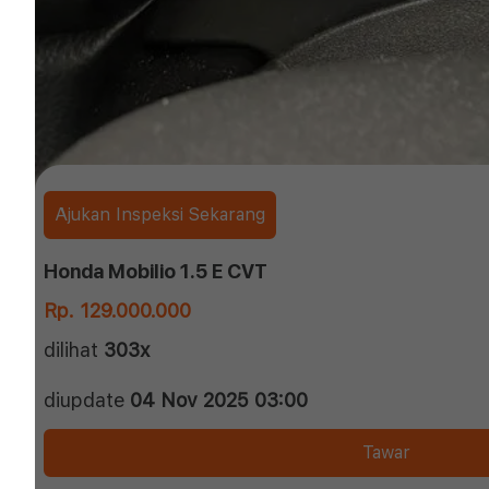
Ajukan Inspeksi Sekarang
Honda Mobilio 1.5 E CVT
Rp. 129.000.000
dilihat
303x
diupdate
04 Nov 2025 03:00
Tawar