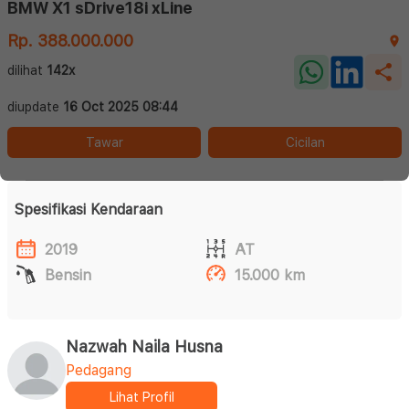
BMW X1 sDrive18i xLine
Rp. 388.000.000
dilihat
142x
diupdate
16 Oct 2025 08:44
Tawar
Cicilan
Spesifikasi Kendaraan
2019
AT
Bensin
15.000 km
Nazwah Naila Husna
Pedagang
Lihat Profil