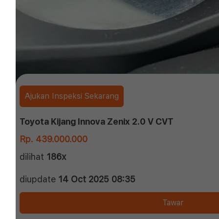
Ajukan Inspeksi Sekarang
Toyota Kijang Innova Zenix 2.0 V CVT
Rp. 439.000.000
dilihat
186x
diupdate
14 Oct 2025 08:35
Tawar