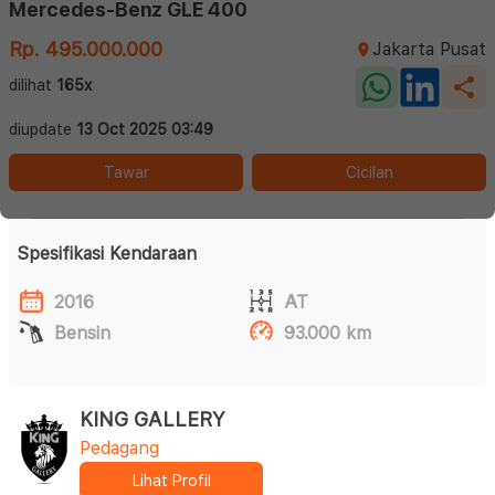
Mercedes-Benz GLE 400
Rp. 495.000.000
Jakarta Pusat
dilihat
165x
diupdate
13 Oct 2025 03:49
Tawar
Cicilan
Spesifikasi Kendaraan
2016
AT
Bensin
93.000 km
KING GALLERY
Pedagang
Lihat Profil