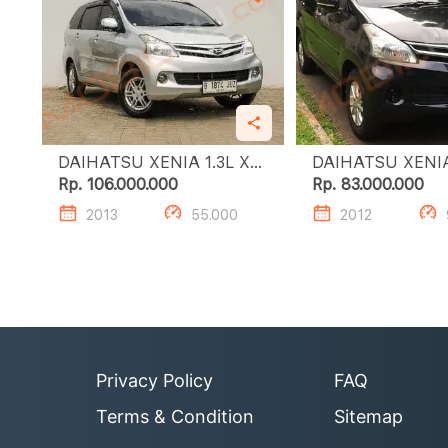
DAIHATSU XENIA 1.3L X
A/T
Rp. 106.000.000
Rp. 83.000.000
2013
55.000
2012
Privacy Policy
FAQ
Terms & Condition
Sitemap