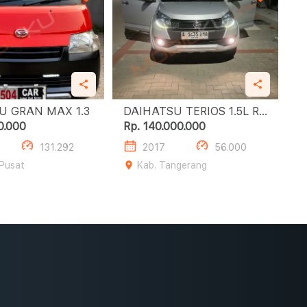
DAIHATSU GRAN MAX 1.3
DAIHATSU TERIOS 1.5L R
DELUXE A/T
0.000
Rp. 140.000.000
131.292
2017
56.000
 Pusat
Kab. Tangerang