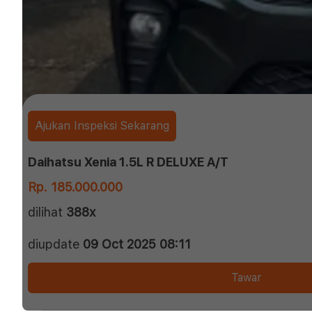
Ajukan Inspeksi Sekarang
Daihatsu Xenia 1.5L R DELUXE A/T
Rp. 185.000.000
dilihat
388x
diupdate
09 Oct 2025 08:11
Tawar