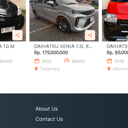
DAIHATSU XENIA 1.0 M
DAIHATSU XENIA 1.3L R
A/T
Rp. 175.000.000
Rp. 85.00
90.000
2022
89.000
2016
Tangerang
Jakarta
About Us
Contact Us