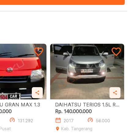
DAIHATSU GRAN MAX 1.3
DAIHATSU TERIOS 1.5L R
DELUXE A/T
0.000
Rp. 140.000.000
131.292
2017
56.000
 Pusat
Kab. Tangerang