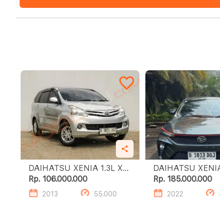
DAIHATSU XENIA 1.3L X
DAIHATSU XENIA 1.5L
A/T
DELUXE A/T
Rp. 106.000.000
Rp. 185.000.000
2013
55.000
2022