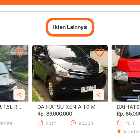
Iklan Lainnya
 R
DAIHATSU XENIA 1.0 M
Rp. 83.000.000
Rp. 85.00
40.000
2012
90.000
2016
Jakarta