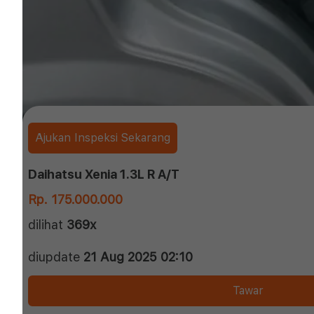
Ajukan Inspeksi Sekarang
Daihatsu Xenia 1.3L R A/T
Rp. 175.000.000
dilihat
369x
diupdate
21 Aug 2025 02:10
Tawar