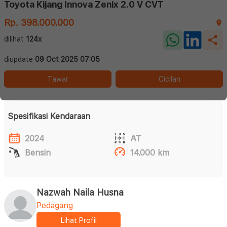
Toyota Kijang Innova Zenix 2.0 V CVT
Rp. 398.000.000
dilihat
124x
diupdate
09 Oct 2025 07:05
Tawar
Cicilan
Spesifikasi Kendaraan
2024
AT
Bensin
14.000 km
Nazwah Naila Husna
Pedagang
Lihat Profil