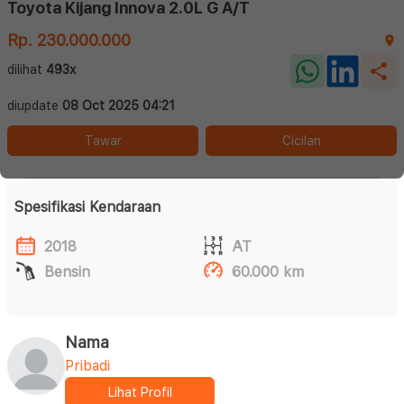
Toyota Kijang Innova 2.0L G A/T
Rp. 230.000.000
dilihat
493x
diupdate
08 Oct 2025 04:21
Tawar
Cicilan
Spesifikasi Kendaraan
2018
AT
Bensin
60.000 km
Nama
Pribadi
Lihat Profil