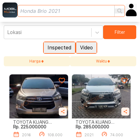
Lokasi
Filter
Inspected
Video
Harga
Waktu
TOYOTA KIJANG
TOYOTA KIJANG
Rp. 225.000.000
Rp. 285.000.000
INNOVA 2.0L G A/T
INNOVA 2.0L G A/T
2016
108.000
2021
74.000