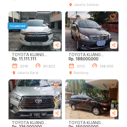
Jakarta Selatan
Inspected
TOYOTA KIJANG
TOYOTA KIJANG
Rp. 11.111.111
Rp. 189.000.000
INNOVA 2.0L G A/T
INNOVA 2.0L G M/T
2019
90.822
2013
106.000
Jakarta Barat
Bandung
TOYOTA KIJANG
TOYOTA KIJANG