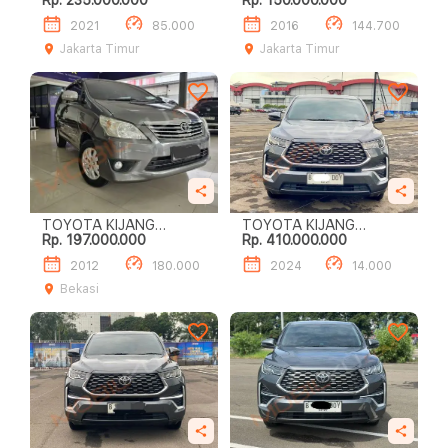
Rp. 235.000.000
Rp. 150.000.000
INNOVA 2.0L V A/T
INNOVA 2.0L V A/T
2021
85.000
2016
144.700
Jakarta Timur
Jakarta Timur
TOYOTA KIJANG
TOYOTA KIJANG
Rp. 197.000.000
Rp. 410.000.000
INNOVA 2.5L G M/T
INNOVA ZENIX 2.0 V CVT
2012
180.000
2024
14.000
Bekasi