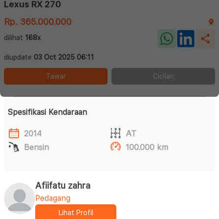
Lexus RX 270
Rp. 365.000.000
dilihat
168x
diupdate
03 Oct 2025 06:11
Tawar
Cicilan
Spesifikasi Kendaraan
2014
AT
Bensin
100.000 km
Afiifatu zahra
Pedagang
Lihat Profil