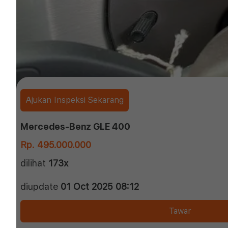
Ajukan Inspeksi Sekarang
Mercedes-Benz GLE 400
Rp. 495.000.000
dilihat
173x
diupdate
01 Oct 2025 08:12
Tawar