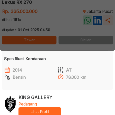
Lexus RX 270
Rp. 365.000.000
Jakarta Pusat
dilihat
191x
diupdate
01 Oct 2025 04:56
Tawar
Cicilan
Spesifikasi Kendaraan
2014
AT
Bensin
78.000 km
KING GALLERY
Pedagang
Lihat Profil