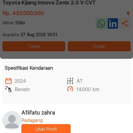
Toyota Kijang Innova Zenix 2.0 V CVT
Rp. 433.000.000
dilihat
206x
diupdate
27 Aug 2025 10:01
Tawar
Cicilan
Spesifikasi Kendaraan
2024
AT
Bensin
14.000 km
Afiifatu zahra
Pedagang
Lihat Profil