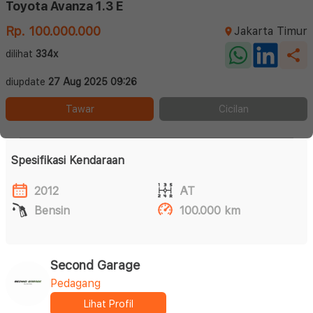
Toyota Avanza 1.3 E
Rp. 100.000.000
Jakarta Timur
dilihat
334x
diupdate
27 Aug 2025 09:26
Tawar
Cicilan
Spesifikasi Kendaraan
2012
AT
Bensin
100.000 km
Second Garage
Pedagang
Lihat Profil