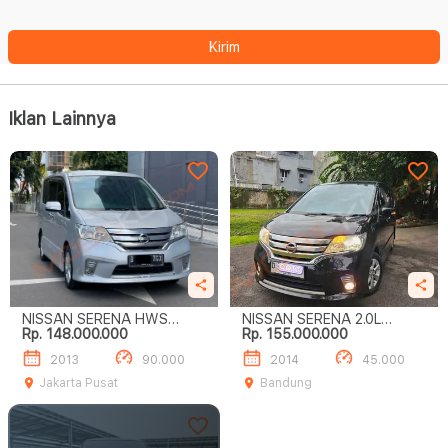
Kirim
Iklan Lainnya
NISSAN SERENA HWS
NISSAN SERENA 2.0L
Rp. 148.000.000
Rp. 155.000.000
DIJUAL CEPAT!!
HIGHWAY STAR
2013
90.000
2014
45.000
Jakarta Pusat
Bandung