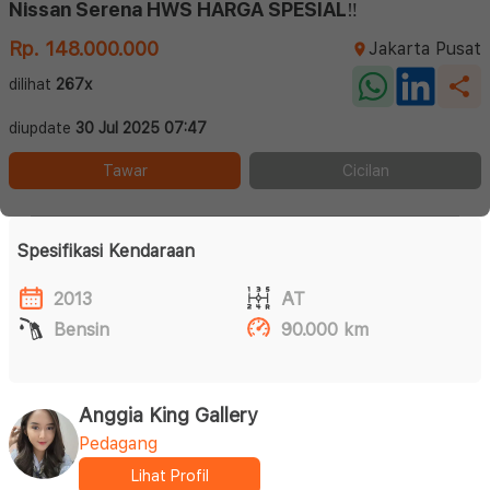
Nissan Serena HWS HARGA SPESIAL‼️
Rp. 148.000.000
Jakarta Pusat
dilihat
267x
diupdate
30 Jul 2025 07:47
Tawar
Cicilan
Spesifikasi Kendaraan
2013
AT
Bensin
90.000 km
Anggia King Gallery
Pedagang
Lihat Profil