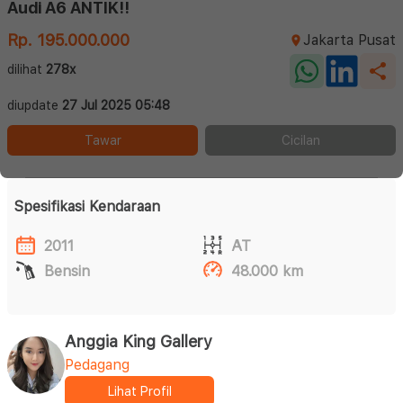
Audi A6 ANTIK!!
Rp. 195.000.000
Jakarta Pusat
dilihat
278x
diupdate
27 Jul 2025 05:48
Tawar
Cicilan
Spesifikasi Kendaraan
2011
AT
Bensin
48.000 km
Anggia King Gallery
Pedagang
Lihat Profil