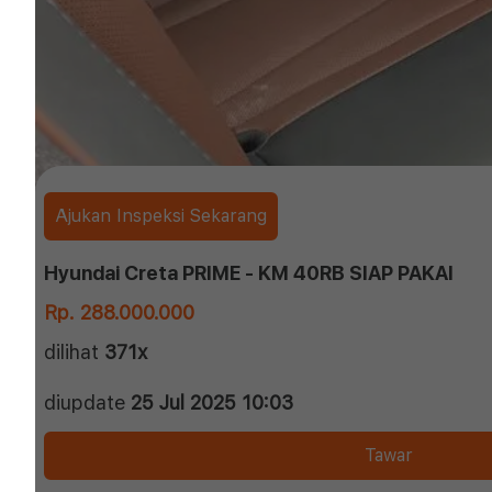
Ajukan Inspeksi Sekarang
Hyundai Creta PRIME - KM 40RB SIAP PAKAI
Rp. 288.000.000
dilihat
371x
diupdate
25 Jul 2025 10:03
Tawar