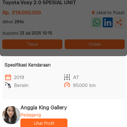
Toyota Voxy 2.0 SPESIAL UNIT
Rp. 319.000.000
Jakarta Pusat
dilihat
294x
diupdate
23 Jul 2025 10:15
Tawar
Cicilan
Spesifikasi Kendaraan
2019
AT
Bensin
95.000 km
Anggia King Gallery
Pedagang
Lihat Profil