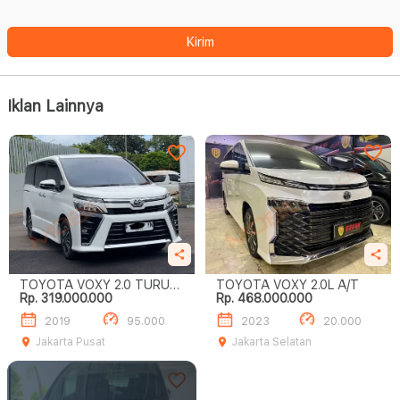
Kirim
Iklan Lainnya
TOYOTA VOXY 2.0 TURUN
TOYOTA VOXY 2.0L A/T
Rp. 319.000.000
Rp. 468.000.000
HARGA‼️
2019
95.000
2023
20.000
Jakarta Pusat
Jakarta Selatan