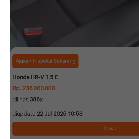
Ajukan Inspeksi Sekarang
Honda HR-V 1.5 E
Rp. 238.000.000
dilihat
386x
diupdate
22 Jul 2025 10:53
Tawar