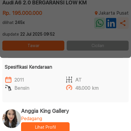
Audi A6 2.0 BERGARANSI LOW KM
Rp. 195.000.000
Jakarta Pusat
dilihat
245x
diupdate
22 Jul 2025 09:52
Tawar
Cicilan
Spesifikasi Kendaraan
2011
AT
Bensin
48.000 km
Anggia King Gallery
Pedagang
Lihat Profil