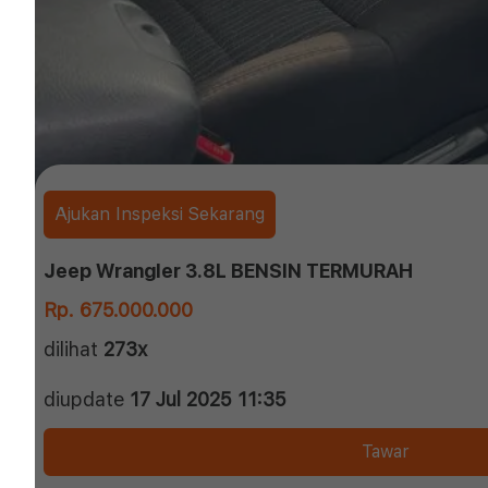
Ajukan Inspeksi Sekarang
Jeep Wrangler 3.8L BENSIN TERMURAH
Rp. 675.000.000
dilihat
273x
diupdate
17 Jul 2025 11:35
Tawar