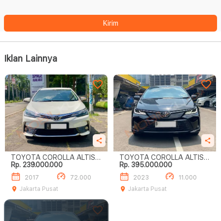
Kirim
Iklan Lainnya
TOYOTA COROLLA ALTIS V
TOYOTA COROLLA ALTIS V
Rp. 239.000.000
Rp. 395.000.000
1.8
1.8
2017
72.000
2023
11.000
Jakarta Pusat
Jakarta Pusat