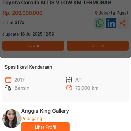
Toyota Corolla ALTIS V LOW KM TERMURAH
Rp. 209.000.000
Jakarta Pusat
dilihat
317x
diupdate
16 Jul 2025 12:56
Tawar
Cicilan
Spesifikasi Kendaraan
2017
AT
Bensin
72.000 km
Anggia King Gallery
Pedagang
Lihat Profil